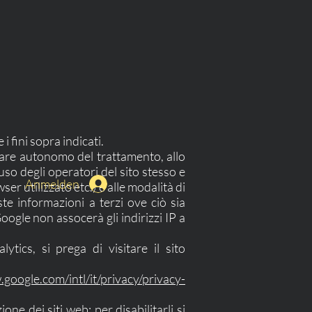
i fini sopra indicati.
tolare autonomo del trattamento, allo
 uso degli operatori del sito stesso e
Anmelden
wser utilizzato etc.) e alle modalità di
e informazioni a terzi ove ciò sia
oogle non assocerà gli indirizzi IP a
ytics, si prega di visitare il sito
google.com/intl/it/privacy/privacy-
e dei siti web: per disabilitarli si