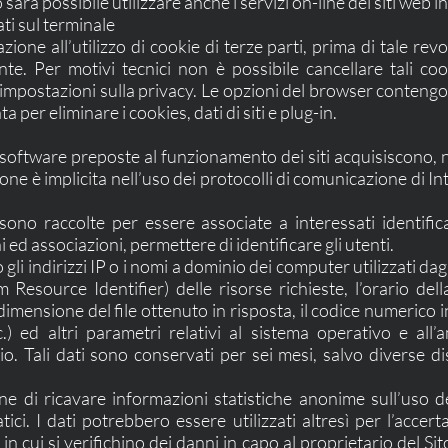
sarà possibile utilizzare anche i servizi on-line dei siti web i
ti sul terminale
ione all’utilizzo di cookie di terze parti, prima di tale re
te. Per motivi tecnici non è possibile cancellare tali coo
 impostazioni sulla privacy. Le opzioni del browser contengon
 per eliminare i cookies, dati di siti e plug-in.
e software preposte al funzionamento dei siti acquisiscono, n
ione è implicita nell’uso dei protocolli di comunicazione di Int
sono raccolte per essere associate a interessati identifi
ed associazioni, permettere di identificare gli utenti.
gli indirizzi IP o i nomi a dominio dei computer utilizzati dagl
 Resource Identifier) delle risorse richieste, l’orario della
 dimensione del file ottenuto in risposta, il codice numerico 
.) ed altri parametri relativi al sistema operativo e all’a
o. Tali dati sono conservati per sei mesi, salvo diverse d
ine di ricavare informazioni statistiche anonime sull’uso de
ci. I dati potrebbero essere utilizzati altresì per l’accer
 in cui si verifichino dei danni in capo al proprietario del Sit