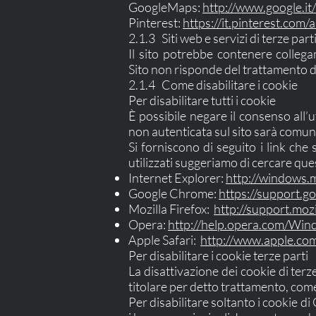
GoogleMaps:
http://www.google.it/
Pinterest:
https://it.pinterest.com/
2.1.3 Siti web e servizi di terze part
Il sito potrebbe contenere collega
Sito non risponde del trattamento dei 
2.1.4 Come disabilitare i cookie
Per disabilitare tutti i cookie
È possibile negare il consenso all’
non autenticata sul sito sarà comunq
Si forniscono di seguito i link che
utilizzati suggeriamo di cercare que
Internet Explorer:
http://windows.m
Google Chrome:
https://support.
Mozilla Firefox:
http://support.mo
Opera:
http://help.opera.com/Wind
Apple Safari:
http://www.apple.com
Per disabilitare i cookie terze parti
La disattivazione dei cookie di terz
titolare per detto trattamento, come 
Per disabilitare soltanto i cookie d