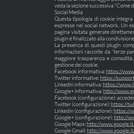
veda la sezione successiva “Come di
Social Media
Questa tipologia di cookie integra 
espresse nei social network. Un ese
pagina visitata generate direttament
plugin è finalizzato alla condivision
La presenza di questi plugin compor
informazioni raccolte da “terze par
maggiore trasparenza e comodità, s
gestione dei cookie.
Facebook informativa:
https://www
Twitter informative:
https://suppor
Linkedin informativa:
https://www.l
Google+ informativa:
http://www.go
Facebook (configurazione): accedere
Twitter (configurazione):
https://tw
Linkedin (configurazione):
https://
Google+ (configurazione):
http://w
Google Maps:
http://www.google.it/
Google Gmail:
http://www.google.it