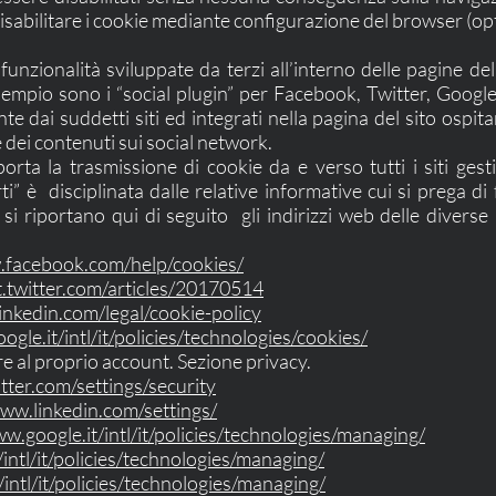
sabilitare i cookie mediante configurazione del browser (opt
funzionalità sviluppate da terzi all’interno delle pagine de
mpio sono i “social plugin” per Facebook, Twitter, Google+ 
e dai suddetti siti ed integrati nella pagina del sito ospita
e dei contenuti sui social network.
ta la trasmissione di cookie da e verso tutti i siti gesti
ti” è disciplinata dalle relative informative cui si prega di
i riportano qui di seguito gli indirizzi web delle diverse 
.facebook.com/help/cookies/
t.twitter.com/articles/20170514
inkedin.com/legal/cookie-policy
ogle.it/intl/it/policies/technologies/cookies/
 al proprio account. Sezione privacy.
itter.com/settings/security
www.linkedin.com/settings/
ww.google.it/intl/it/policies/technologies/managing/
intl/it/policies/technologies/managing/
/intl/it/policies/technologies/managing/