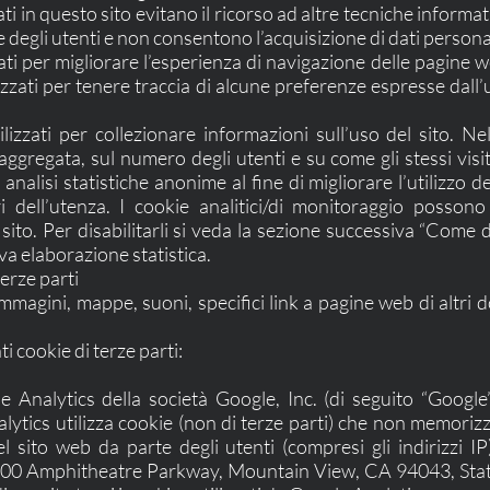
zzati in questo sito evitano il ricorso ad altre tecniche infor
 degli utenti e non consentono l’acquisizione di dati personali
zati per migliorare l’esperienza di navigazione delle pagine w
lizzati per tenere traccia di alcune preferenze espresse dall’u
ilizzati per collezionare informazioni sull’uso del sito. Ne
ggregata, sul numero degli utenti e su come gli stessi visita
nalisi statistiche anonime al fine di migliorare l’utilizzo d
ri dell’utenza. I cookie analitici/di monitoraggio posson
to. Per disabilitarli si veda la sezione successiva “Come dis
va elaborazione statistica.
terze parti
(immagini, mappe, suoni, specifici link a pagine web di altri 
nti cookie di terze parti:
le Analytics della società Google, Inc. (di seguito “Google
nalytics utilizza cookie (non di terze parti) che non memori
 del sito web da parte degli utenti (compresi gli indirizz
600 Amphitheatre Parkway, Mountain View, CA 94043, Stati 