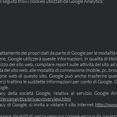
di seguito trovi i cookies utilizzati da Google Analytics:
rattamento dei propri dati da parte di Google per le modalità e 
ere, Google utilizzerà queste informazioni, in qualità di ti
izzo del sito web, compilare report sulle attività del sito ad
ività del sito web, alle modalità di connessione (mobile, pc, bro
gine web di questo sito. Google può anche trasferire quest
erzi trattino le suddette informazioni per conto di Google. G
ogle.
cy della società Google, relativa al servizio Google Anal
l/en/analytics/privacyoverview.html
y di Google, si invita a vistare il sito Internet
http://www.
sere disabilitati senza nessuna conseguenza sulla navigazion