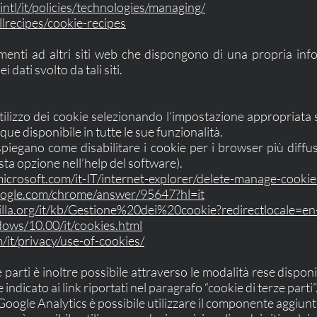
intl/it/policies/technologies/managing/
allrecipes/cookie-recipes
i
menti ad altri siti web che dispongono di una propria infor
dati svolto da tali siti.
utilizzo dei cookie selezionando l’impostazione appropriata
ue disponibile in tutte le sue funzionalità.
 spiegano come disabilitare i cookie per i browser più diff
sta opzione nell’help del software).
icrosoft.com/it-IT/internet-explorer/delete-manage-cooki
google.com/chrome/answer/95647?hl=it
zilla.org/it/kb/Gestione%20dei%20cookie?redirectlocale=e
ows/10.00/it/cookies.html
/it/privacy/use-of-cookies/
e parti è inoltre possibile attraverso le modalità rese disponi
indicato ai link riportati nel paragrafo “cookie di terze parti”
i Google Analytics è possibile utilizzare il componente aggiun