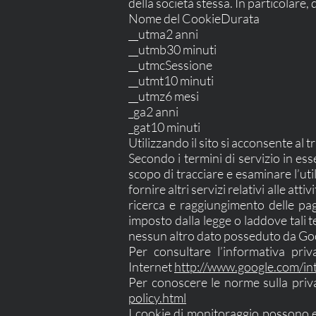
della società stessa. In particolare, 
Nome del CookieDurata
__utma2 anni
__utmb30 minuti
__utmcSessione
__utmt10 minuti
__utmz6 mesi
_ga2 anni
_gat10 minuti
Utilizzando il sito si acconsente al t
Secondo i termini di servizio in ess
scopo di tracciare e esaminare l’util
fornire altri servizi relativi alle att
ricerca e raggiungimento delle pa
imposto dalla legge o laddove tali t
nessun altro dato posseduto da Go
Per consultare l’informativa priva
Internet
http://www.google.com/int
Per conoscere le norme sulla privac
policy.html
I cookie di monitoraggio possono es