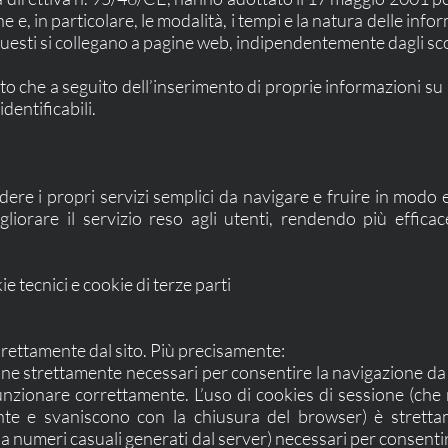
ne e, in particolare, le modalità, i tempi e la natura delle info
uesti si collegano a pagine web, indipendentemente dagli sc
oto che a seguito dell’inserimento di proprie informazioni s
identificabili.
endere i propri servizi semplici da navigare e fruire in modo 
gliorare il servizio reso agli utenti, rendendo più effica
kie tecnici e cookie di terze parti
i direttamente dal sito. Più precisamente:
ne strettamente necessari per consentire la navigazione da p
funzionare correttamente. L’uso di cookies di sessione (c
nte e svaniscono con la chiusura del browser) è strettam
i da numeri casuali generati dal server) necessari per consenti