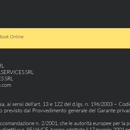
Book Online
RL
ILSERVICES SRL
ES SRL
e.com
sa, ai sensi dell’art. 13 e 122 del d.lgs. n. 196/2003 – Cod
o previsto dal Provvedimento generale del Garante priva
Raccomandazione n. 2/2001, che le autorità europee per la pr
lla direttiva n. 95/46/CE, hanno adottato il 17 maggio 2001 pe