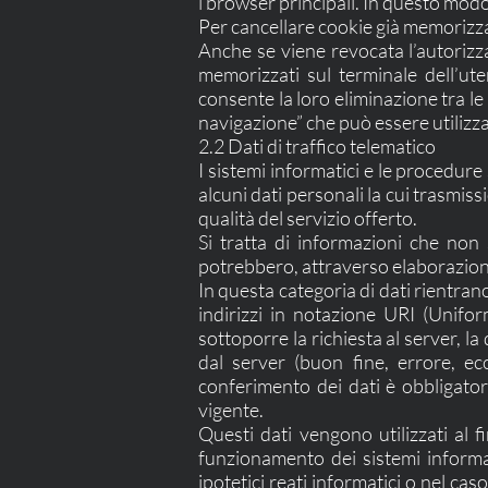
i browser principali. In questo modo 
Per cancellare cookie già memorizza
Anche se viene revocata l’autorizzaz
memorizzati sul terminale dell’uten
consente la loro eliminazione tra le
navigazione” che può essere utilizzata
2.2 Dati di traffico telematico
I sistemi informatici e le procedur
alcuni dati personali la cui trasmiss
qualità del servizio offerto.
Si tratta di informazioni che non 
potrebbero, attraverso elaborazioni 
In questa categoria di dati rientrano 
indirizzi in notazione URI (Uniform
sottoporre la richiesta al server, la
dal server (buon fine, errore, ecc
conferimento dei dati è obbligatori
vigente.
Questi dati vengono utilizzati al f
funzionamento dei sistemi informati
ipotetici reati informatici o nel caso