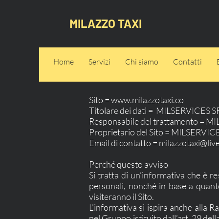
MILAZZO TAXI
Home
Servizi
Chi siamo
Contatti
Sito =
www.milazzotaxi.co
Titolare dei dati = MILSERVICES S
Responsabile del trattamento = M
Proprietario del Sito = MILSERVIC
Email di contatto =
milazzotaxi@liv
Perché questo avviso
Si tratta di un’informativa che è re
personali, nonché in base a quant
visiteranno il Sito.
L’informativa si ispira anche alla 
nel Gruppo istituito dall’art. 29 de