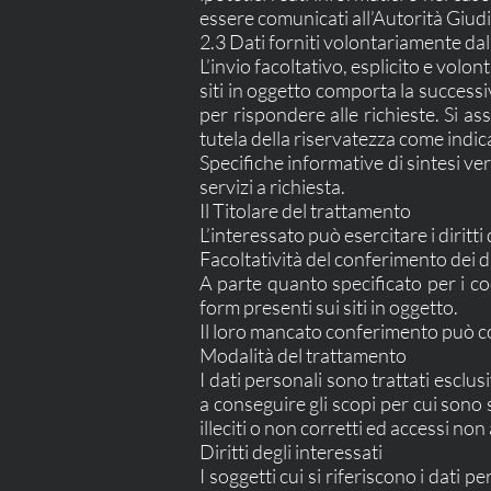
essere comunicati all’Autorità Giudiz
2.3 Dati forniti volontariamente dal
L’invio facoltativo, esplicito e volon
siti in oggetto comporta la successiv
per rispondere alle richieste. Si as
tutela della riservatezza come indic
Specifiche informative di sintesi ve
servizi a richiesta.
Il Titolare del trattamento
L’interessato può esercitare i diritt
Facoltatività del conferimento dei d
A parte quanto specificato per i cook
form presenti sui siti in oggetto.
Il loro mancato conferimento può co
Modalità del trattamento
I dati personali sono trattati esclu
a conseguire gli scopi per cui sono 
illeciti o non corretti ed accessi non
Diritti degli interessati
I soggetti cui si riferiscono i dati