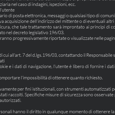
iaria nel caso di indagini, ispezioni, ecc.
l’utente
tario di posta elettronica, messaggi o qualsiasi tipo di comunic
a acquisizione dell’indirizzo del mittente o di eventuali altri
sicura, che tale trattamento sarà improntato ai principi di co
ato nel decreto legislativo 196/03.
rranno progressivamente riportate o visualizzate nelle pagine
i di cui all’art. 7 del d.lgs.196/03, contattando il Responsabil
ati
ie e i dati di navigazione, l’utente è libero di fornire i dat
mportare l’impossibilità di ottenere quanto richiesto.
sivamente per fini istituzionali, con strumenti automatizzati
stati raccolti. Specifiche misure di sicurezza sono osservate p
 autorizzati.
 personali hanno il diritto in qualunque momento di ottenere 