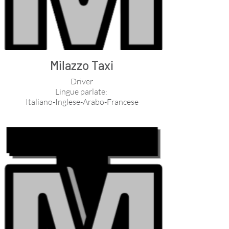
Milazzo Taxi
Driver
Lingue parlate:
Italiano-Inglese-Arabo-Francese