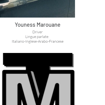
Youness Marouane
Driver
Lingue parlate:
Italiano-Inglese-Arabo-Francese