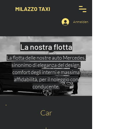
MILAZZO TAXI
Anmelden
La nostra flotta
La flotta delle nostre auto Mercedes,
sinonimo di eleganza del design,
comfort degli interni e massima
affidabilità, per il noleggio con
conducente.
Car